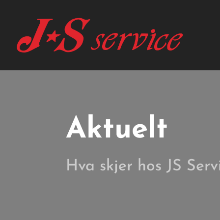
Aktuelt
Hva skjer hos JS Serv