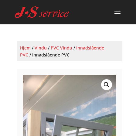
Hjem
/
Vindu
/
PVC Vindu
/
Innadslående
PVC
/ Innadslående PVC