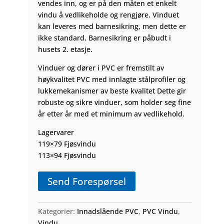
vendes inn, og er på den måten et enkelt
vindu å vedlikeholde og rengjøre. Vinduet
kan leveres med barnesikring, men dette er
ikke standard. Barnesikring er påbudt i
husets 2. etasje.
Vinduer og dører i PVC er fremstilt av
høykvalitet PVC med innlagte stålprofiler og
lukkemekanismer av beste kvalitet Dette gir
robuste og sikre vinduer, som holder seg fine
år etter år med et minimum av vedlikehold.
Lagervarer
119×79 Fjøsvindu
113×94 Fjøsvindu
Send Forespørsel
Kategorier:
Innadslående PVC
,
PVC Vindu
,
Vindu