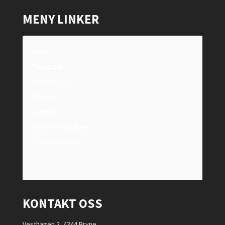
MENY LINKER
Hjem
Tjenester
Referanser
Butikk
Kontakt
Send forespørsel
Totalentreprise
KONTAKT OSS
Vesthagen 2, 4344 Bryne