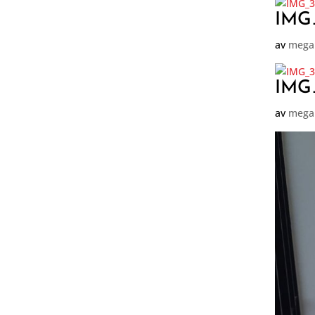
IMG
av
mega
IMG
av
mega