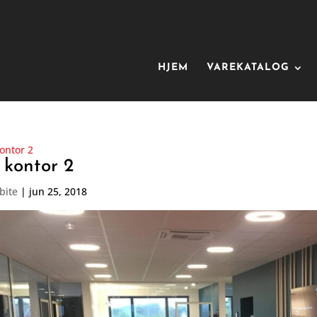
HJEM
VAREKATALOG
 kontor 2
bite
|
jun 25, 2018