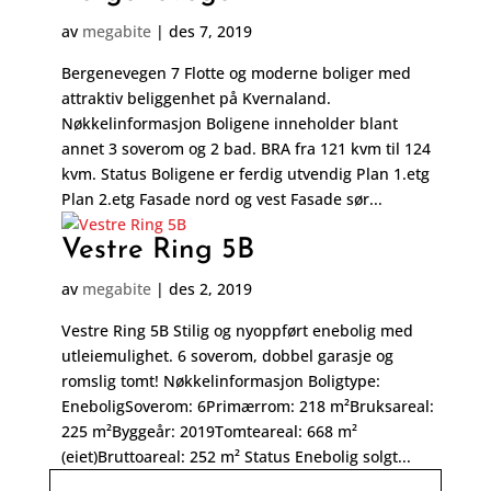
av
megabite
|
des 7, 2019
Bergenevegen 7 Flotte og moderne boliger med
attraktiv beliggenhet på Kvernaland.
Nøkkelinformasjon Boligene inneholder blant
annet 3 soverom og 2 bad. BRA fra 121 kvm til 124
kvm. Status Boligene er ferdig utvendig Plan 1.etg
Plan 2.etg Fasade nord og vest Fasade sør...
Vestre Ring 5B
av
megabite
|
des 2, 2019
Vestre Ring 5B Stilig og nyoppført enebolig med
utleiemulighet. 6 soverom, dobbel garasje og
romslig tomt! Nøkkelinformasjon Boligtype:
EneboligSoverom: 6Primærrom: 218 m²Bruksareal:
225 m²Byggeår: 2019Tomteareal: 668 m²
(eiet)Bruttoareal: 252 m² Status Enebolig solgt...